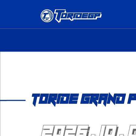
コ
ナ
ン
ビ
テ
ゲ
ン
ー
ツ
シ
へ
ョ
ス
ン
キ
に
ッ
移
プ
動